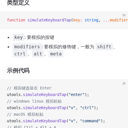
类型定义
ts
function
 simulateKeyboardTap
(
key
:
 string
, 
...
modifier
: 要模拟的按键
key
: 要模拟的修饰键，一般为
、
modifiers
shift
、
、
ctrl
alt
meta
示例代码
js
// 模拟键盘敲击 Enter
utools.
simulateKeyboardTap
(
"enter"
);
// windows linux 模拟粘贴
utools.
simulateKeyboardTap
(
"v"
, 
"ctrl"
);
// macOS 模拟粘贴
utools.
simulateKeyboardTap
(
"v"
, 
"command"
);
// 模拟 Ctrl + Alt + A