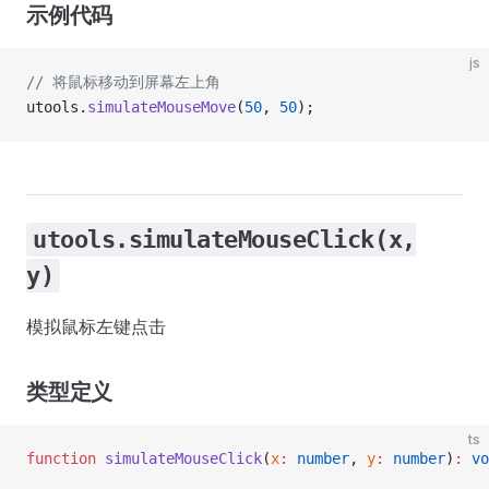
示例代码
js
// 将鼠标移动到屏幕左上角
utools.
simulateMouseMove
(
50
, 
50
);
utools.simulateMouseClick(x,
y)
模拟鼠标左键点击
类型定义
ts
function
 simulateMouseClick
(
x
:
 number
, 
y
:
 number
)
:
 vo