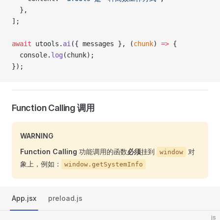
  },
];
await
 utools.
ai
({ messages }, (
chunk
) 
=>
 {
  console.
log
(chunk);
});
Function Calling 调用
WARNING
Function Calling
功能调用的函数
必须
挂到
对
window
象上，例如：
window.getSystemInfo
App.jsx
preload.js
js