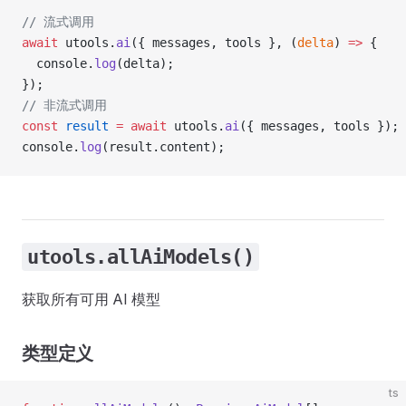
// 流式调用
await
 utools.
ai
({ messages, tools }, (
delta
) 
=>
 {
  console.
log
(delta);
});
// 非流式调用
const
 result
 =
 await
 utools.
ai
({ messages, tools });
console.
log
(result.content);
utools.allAiModels()
获取所有可用 AI 模型
类型定义
ts