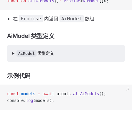
function
 allAiModels
()
:
 Promise
<
AiModel
[]>;
在
内返回
数组
Promise
AiModel
AiModel 类型定义
类型定义
AiModel
示例代码
js
const
 models
 =
 await
 utools.
allAiModels
();
console.
log
(models);