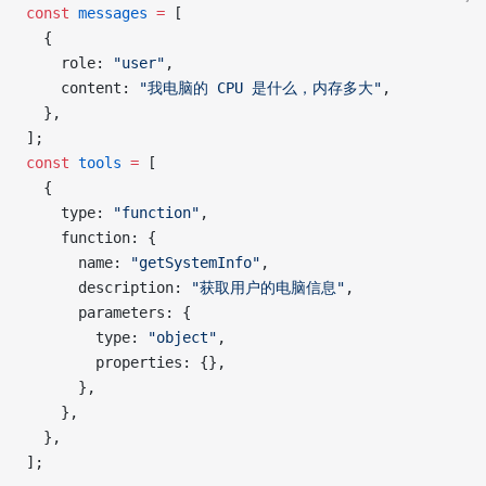
const
 messages
 =
 [
  {
    role: 
"user"
,
    content: 
"我电脑的 CPU 是什么，内存多大"
,
  },
];
const
 tools
 =
 [
  {
    type: 
"function"
,
    function: {
      name: 
"getSystemInfo"
,
      description: 
"获取用户的电脑信息"
,
      parameters: {
        type: 
"object"
,
        properties: {},
      },
    },
  },
];