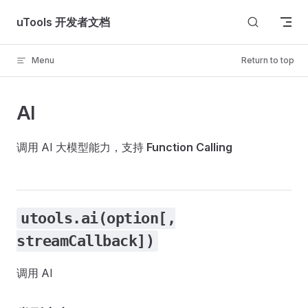
Skip to content
uTools 开发者文档
Menu
Return to top
AI
调用 AI 大模型能力，支持
Function Calling
utools.ai(option[,
streamCallback])
调用 AI