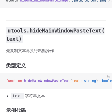
utools.
hideMainWindowPasteImage
(
"/path/to/test.png"
);
utools.hideMainWindowPasteText(
text)
先复制文本再执行粘贴操作
类型定义
ts
function
 hideMainWindowPasteText
(
text
:
 string
)
:
 boole
字符串文本
text
示例代码