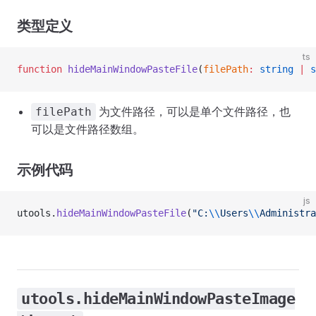
类型定义
ts
function
 hideMainWindowPasteFile
(
filePath
:
 string
 |
 s
为文件路径，可以是单个文件路径，也
filePath
可以是文件路径数组。
示例代码
js
utools.
hideMainWindowPasteFile
(
"C:
\\
Users
\\
Administra
utools.hideMainWindowPasteImage