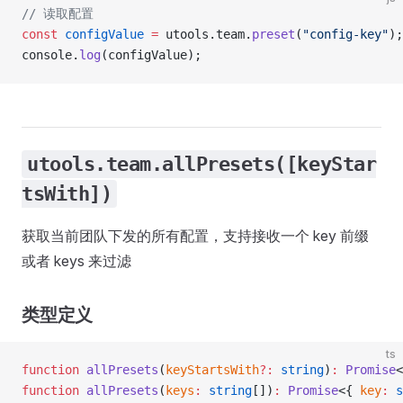
// 读取配置
const
 configValue
 =
 utools.team.
preset
(
"config-key"
);
console.
log
(configValue);
utools.team.allPresets([keyStar
tsWith])
获取当前团队下发的所有配置，支持接收一个 key 前缀
或者 keys 来过滤
类型定义
ts
function
 allPresets
(
keyStartsWith
?:
 string
)
:
 Promise
<
function
 allPresets
(
keys
:
 string
[])
:
 Promise
<{ 
key
:
 s