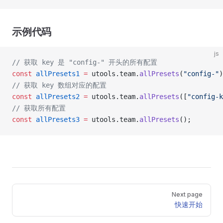
示例代码
js
// 获取 key 是 "config-" 开头的所有配置
const
 allPresets1
 =
 utools.team.
allPresets
(
"config-"
)
// 获取 key 数组对应的配置
const
 allPresets2
 =
 utools.team.
allPresets
([
"config-k
// 获取所有配置
const
 allPresets3
 =
 utools.team.
allPresets
();
Pager
Next page
快速开始