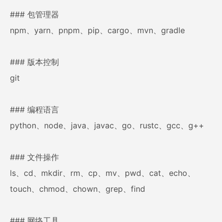
### 包管理器
npm、yarn、pnpm、pip、cargo、mvn、gradle
### 版本控制
git
### 编程语言
python、node、java、javac、go、rustc、gcc、g++
### 文件操作
ls、cd、mkdir、rm、cp、mv、pwd、cat、echo、
touch、chmod、chown、grep、find
### 网络工具