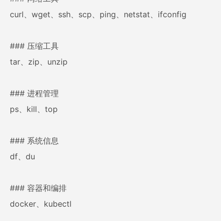
curl、wget、ssh、scp、ping、netstat、ifconfig
### 压缩工具
tar、zip、unzip
### 进程管理
ps、kill、top
### 系统信息
df、du
### 容器和编排
docker、kubectl