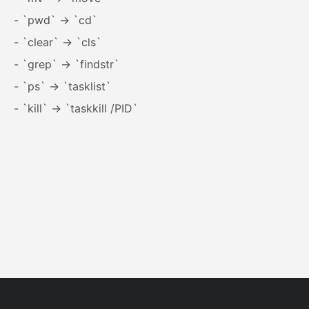
- `pwd` → `cd`
- `clear` → `cls`
- `grep` → `findstr`
- `ps` → `tasklist`
- `kill` → `taskkill /PID`