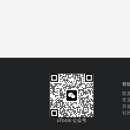
帮
联
常
开
社
uTools 公众号