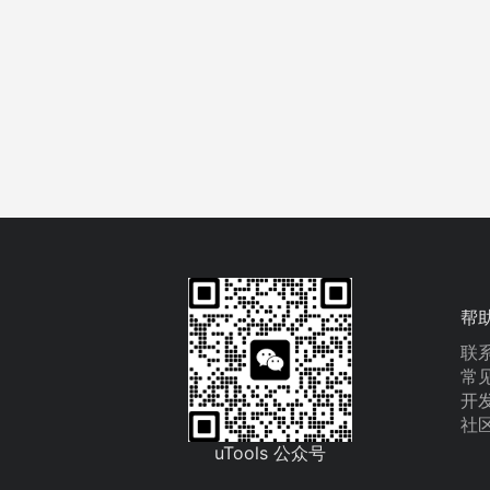
帮
联
常
开
社
uTools 公众号