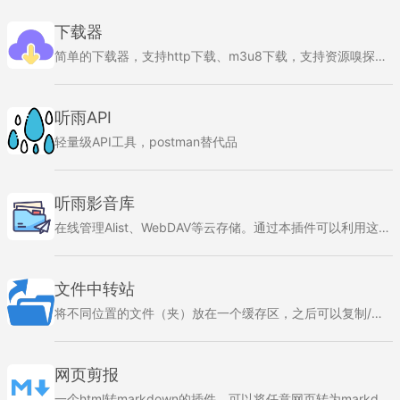
下载器
简单的下载器，支持http下载、m3u8下载，支持资源嗅探功能
听雨API
轻量级API工具，postman替代品
听雨影音库
在线管理Alist、WebDAV等云存储。通过本插件可以利用这些云存储建立自己的影视库，在线观看自己的影片。 也可以搭建自己的音乐库，摆脱音乐软件的烦恼，在线听自己网盘中的音乐。 本插件还可以获取B站视频的元数据，将您下载的B站视频组成海报墙。
文件中转站
将不同位置的文件（夹）放在一个缓存区，之后可以复制/剪切到一个位置
网页剪报
一个html转markdown的插件，可以将任意网页转为markdown，快速复制markdown内容到你的md笔记