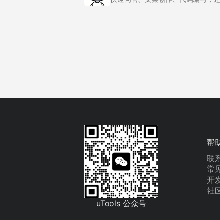
帮
联
常
开
社
uTools 公众号