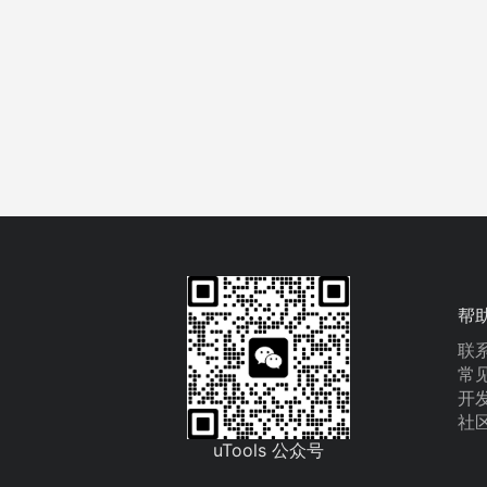
帮
联
常
开
社
uTools 公众号